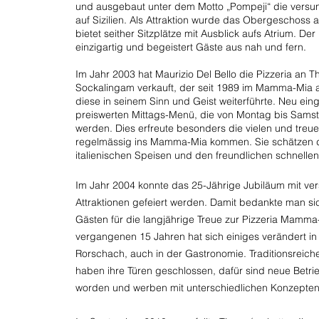
und ausgebaut unter dem Motto „Pompeji“ die versun
auf Sizilien. Als Attraktion wurde das Obergeschoss
bietet seither Sitzplätze mit Ausblick aufs Atrium. De
einzigartig und begeistert Gäste aus nah und fern.
Im Jahr 2003 hat Maurizio Del Bello die Pizzeria an T
Sockalingam verkauft, der seit 1989 im Mamma-Mia a
diese in seinem Sinn und Geist weiterführte. Neu ein
preiswerten Mittags-Menü, die von Montag bis Sam
werden. Dies erfreute besonders die vielen und tre
regelmässig ins Mamma-Mia kommen. Sie schätzen d
italienischen Speisen und den freundlichen schnellen
Im Jahr 2004 konnte das 25-Jährige Jubiläum mit ve
Attraktionen gefeiert werden. Damit bedankte man sic
Gästen für die langjährige Treue zur Pizzeria Mamma
vergangenen 15 Jahren hat sich einiges verändert in
Rorschach, auch in der Gastronomie. Traditionsreich
haben ihre Türen geschlossen, dafür sind neue Betrie
worden und werben mit unterschiedlichen
Konzepte