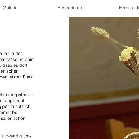
Galerie
Reservieren
Feedbac
rien in der
ptstrasse 54 beim
, dass es dort
lienischen
 den letzten Platz
Mariabergstrasse
ria umgebaut
iger, zusätzlich
ommer bei
italienischen
t aufwendig um-