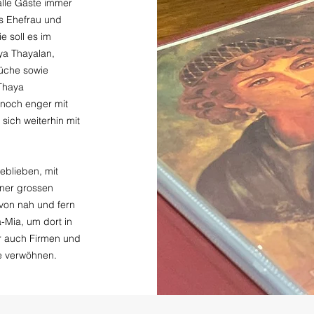
alle Gäste immer
ess Ehefrau und
e soll es im
ya Thayalan,
Küche sowie
 Thaya
 noch enger mit
ich weiterhin mit
eblieben, mit
iner grossen
 von nah und fern
Mia, um dort in
er auch Firmen und
ne verwöhnen.