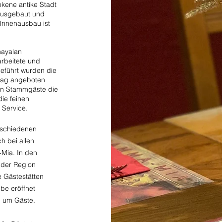
kene antike Stadt
 ausgebaut und
r Innenausbau ist
hayalan
rbeitete und
geführt wurden die
stag angeboten
uen Stammgäste die
ie feinen
 Service.
rschiedenen
h bei allen
-Mia. In den
 der Region
e Gästestätten
be eröffnet
n
um Gäste.