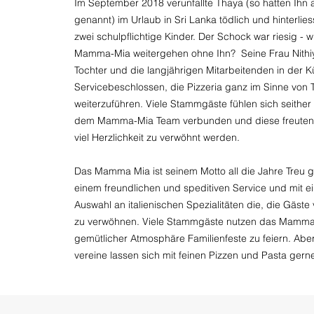
Im September 2018 verunfallte Thaya (so hatten Ihn 
genannt
) im Urlaub in Sri Lanka tödlich und hinterli
zwei schulpflichtige Kinder. Der Schock war riesig - wi
Mamma-Mia weitergehen ohne Ihn? Seine Frau Nithi
Tochter und die langjährigen Mitarbeitenden in der 
Servicebeschlossen, die Pizzeria ganz im Sinne von
weiterzuführen. Viele Stammgäste fühlen sich seither
dem Mamma-Mia Team verbunden und diese freuten s
viel Herzlichkeit zu verwöhnt werden.
Das Mamma Mia ist seinem Motto all die Jahre Treu g
einem freundlichen und speditiven Service und mit e
Auswahl an italienischen Spezialitäten die, die Gäste
zu verwöhnen. Viele Stammgäste nutzen das Mamma-
gemütlicher Atmosphäre Familienfeste zu feiern. Ab
vereine lassen sich mit feinen Pizzen und Pasta ger